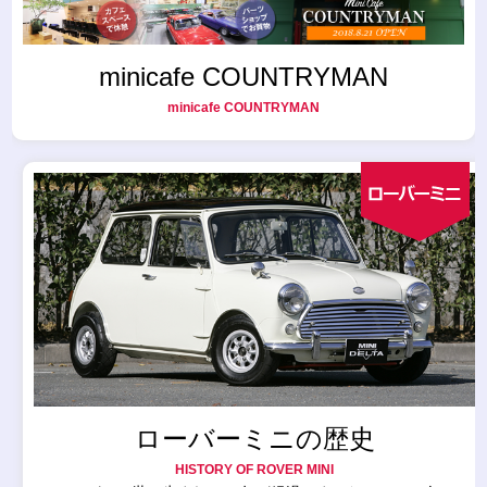
minicafe COUNTRYMAN
minicafe COUNTRYMAN
ローバーミニの歴史
HISTORY OF ROVER MINI